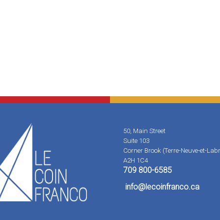
50, Main Street
Suite 103
Corner Brook (Terre-Neuve-et-Lab
A2H 1C4
709 800-6585
info
@lecoinfranco.ca