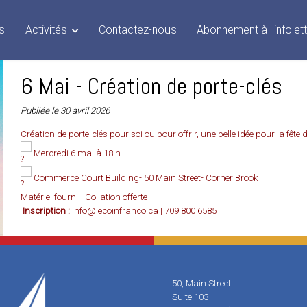
s
Activités
Contactez-nous
Abonnement à l'infolet
6 Mai - Création de porte-clés
Publiée le 30 avril 2026
Création de porte-clés pour soi ou pour offrir, une belle idée pour la fête
Mercredi 6 mai à 18 h
Commerce Court Building- 50 Main Street- Corner Brook
Matériel fourni - Collation offerte
Inscription :
info@lecoinfranco.ca | 709 800 6585
50, Main Street
Suite 103