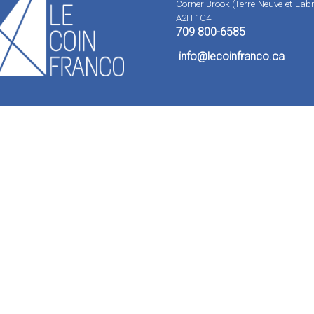
Corner Brook (Terre-Neuve-et-Lab
A2H 1C4
709 800-6585
info
@lecoinfranco.ca