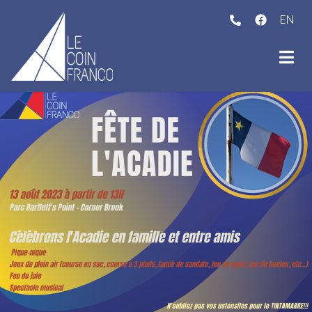
EN
ubmenu (Activités )